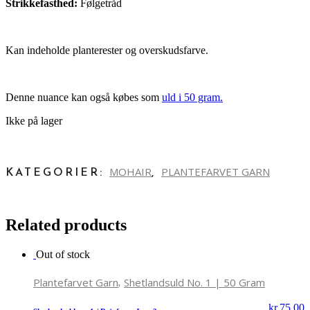
Strikkefasthed:
Følgetråd
Kan indeholde planterester og overskudsfarve.
Denne nuance kan også købes som
uld i 50 gram.
Ikke på lager
MOHAIR
PLANTEFARVET GARN
KATEGORIER:
,
Related products
Out of stock
,
Plantefarvet Garn
Shetlandsuld No. 1 | 50 Gram
kr.
75,00