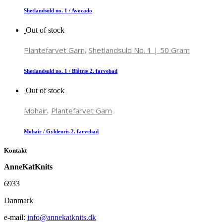
Shetlandsuld no. 1 / Avocado
Out of stock
,
Plantefarvet Garn
Shetlandsuld No. 1 | 50 Gram
Shetlandsuld no. 1 / Blåtræ 2. farvebad
Out of stock
,
Mohair
Plantefarvet Garn
Mohair / Gyldenris 2. farvebad
Kontakt
AnneKatKnits
6933
Danmark
e-mail:
info@annekatknits.dk