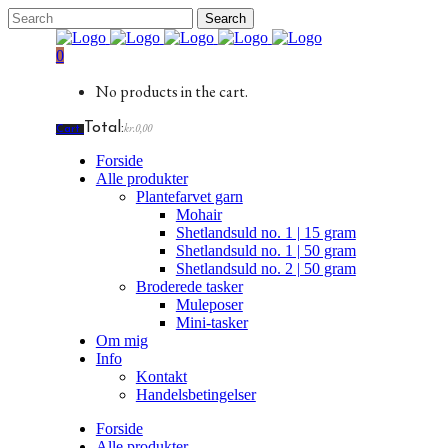
0
No products in the cart.
Total:
kr.
0,00
Cart
Forside
Alle produkter
Plantefarvet garn
Mohair
Shetlandsuld no. 1 | 15 gram
Shetlandsuld no. 1 | 50 gram
Shetlandsuld no. 2 | 50 gram
Broderede tasker
Muleposer
Mini-tasker
Om mig
Info
Kontakt
Handelsbetingelser
Forside
Alle produkter