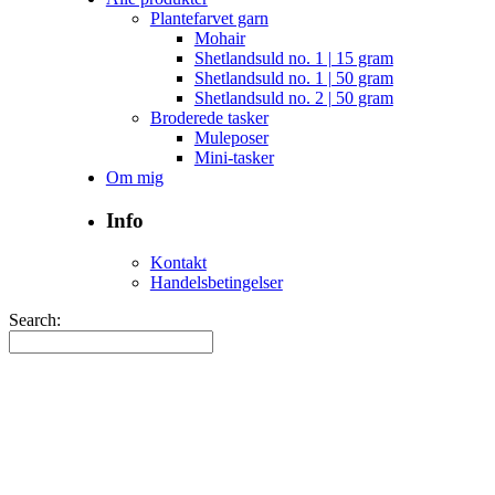
Plantefarvet garn
Mohair
Shetlandsuld no. 1 | 15 gram
Shetlandsuld no. 1 | 50 gram
Shetlandsuld no. 2 | 50 gram
Broderede tasker
Muleposer
Mini-tasker
Om mig
Info
Kontakt
Handelsbetingelser
Search: