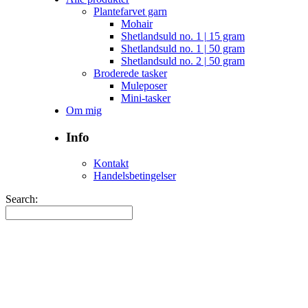
Plantefarvet garn
Mohair
Shetlandsuld no. 1 | 15 gram
Shetlandsuld no. 1 | 50 gram
Shetlandsuld no. 2 | 50 gram
Broderede tasker
Muleposer
Mini-tasker
Om mig
Info
Kontakt
Handelsbetingelser
Search: