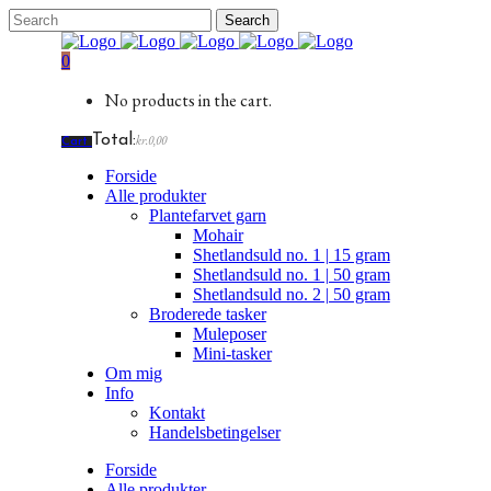
0
No products in the cart.
Total:
kr.
0,00
Cart
Forside
Alle produkter
Plantefarvet garn
Mohair
Shetlandsuld no. 1 | 15 gram
Shetlandsuld no. 1 | 50 gram
Shetlandsuld no. 2 | 50 gram
Broderede tasker
Muleposer
Mini-tasker
Om mig
Info
Kontakt
Handelsbetingelser
Forside
Alle produkter